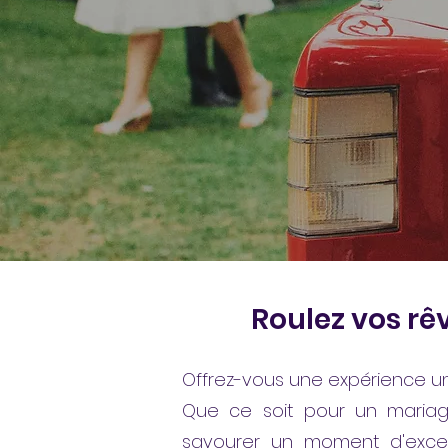
​Roulez vos rê
Offrez-vous une expérience un
Que ce soit pour un mariag
savourer un moment d'except