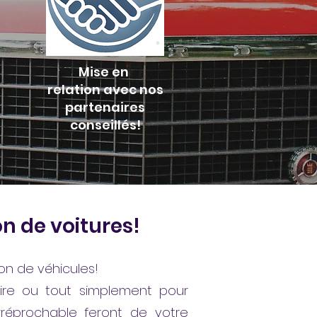
Mise en
relation
avec
nos
partenaires
conseillés!
on de voitures!
on de véhicules!
ire ou tout simplement pour
rréprochable feront de votre