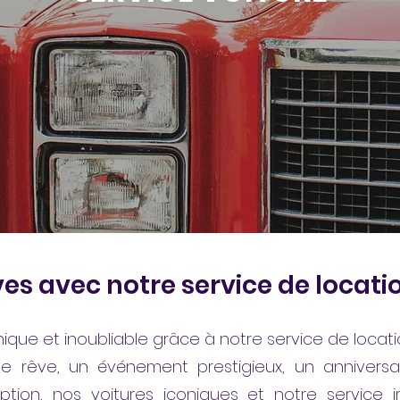
ves avec notre service de locati
ique et inoubliable grâce à notre service de locati
e rêve, un événement prestigieux, un anniversa
ion, nos voitures iconiques et notre service i