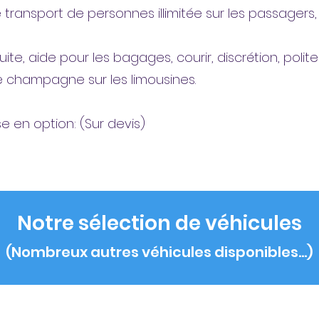
ransport de personnes illimitée sur les passager​s, f
uite, aide pour les bagages,
courir, discrétion, polit
de champagne sur les limousines.
e en option: (Sur devis)
Notre
sélection
de véhicules
(Nombreux autres
véhicules
disponibles...)