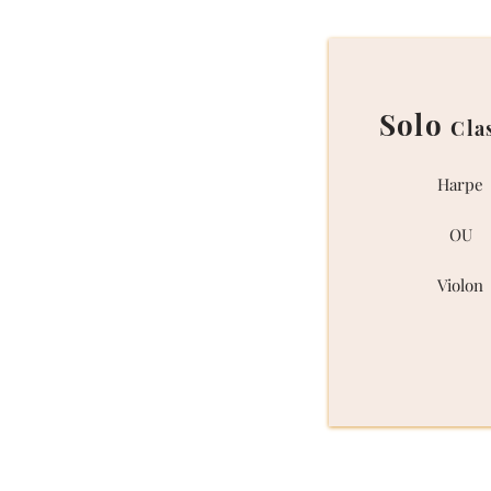
Solo
Cla
Harpe
OU
Violon​