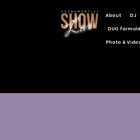
About
DJ
DUO formul
Photo & Vide