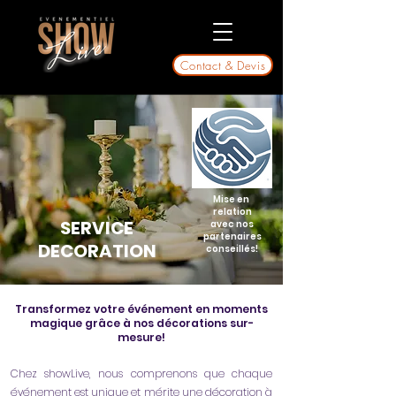
Contact & Devis
Mise en
relation
SERVICE
avec
nos
partenaires
DECORATION
conseillés!
​Transformez votre événement en moments
magique grâce à nos décorations sur-
mesure!
Chez showLive, nous comprenons que chaque
événement est unique et mérite une décoration à