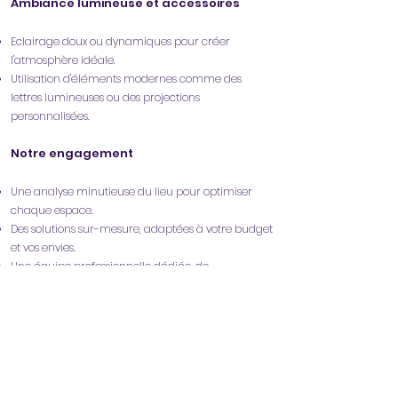
Ambiance lumineuse et accessoires
​
Eclairage doux ou dynamiques pour créer
l'atmosphère idéale.
Utilisation d'éléments modernes comme des
lettres lumineuses ou des projections
personnalisées.
Notre engagement
Une analyse minutieuse du lieu pour optimiser
chaque espace.
Des solutions sur-mesure, adaptées à votre budget
et vos envies.
Une équipe professionnelle dédiée, de
la
conception à l'installation.
Offrez à vos invités une expérience visuelle et
émotionnelle unique en nous confiant la
décoration de votre événement!