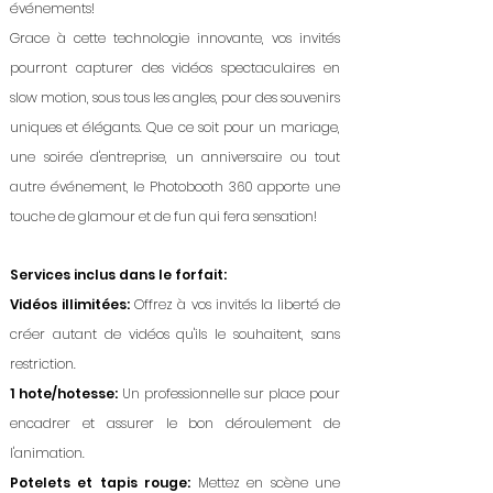
événements!
Grace à cette technologie innovante, vos invités
pourront capturer des vidéos spectaculaires en
slow motion, sous tous les angles, pour des souvenirs
uniques et élégants. Que ce soit pour un mariage,
une soirée d'entreprise, un anniversaire ou tout
autre événement, le Photobooth 360 apporte une
touche de glamour et de fun qui fera sensation!
Services inclus dans le forfait:
Vidéos illimitées:
Offrez à vos invités la liberté de
créer autant de vidéos qu'ils le souhaitent, sans
restriction.
1 hote/hotesse:
Un professionnelle sur place pour
encadrer et assurer le bon déroulement de
l'animation.
Potelets et tapis rouge:
Mettez en scène une