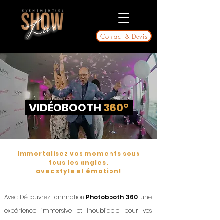
Contact & Devis
VIDÉOBOOTH
360°
Immortalisez vos moments sous
tous les angles,
avec style et émotion!
Avec Découvrez l'animation
Photobooth 360
, une
expérience
immersive et inoubliable pour vos